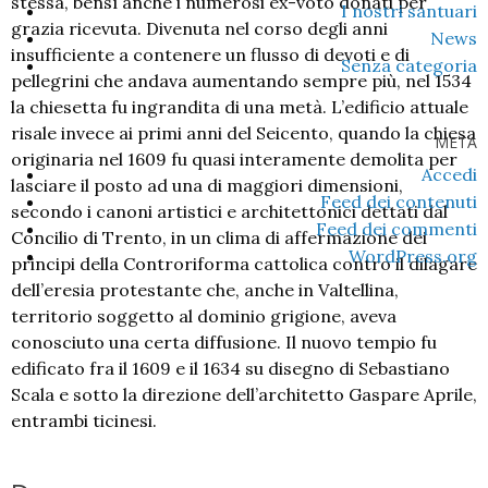
stessa, bensì anche i numerosi ex-voto donati per
I nostri santuari
grazia ricevuta. Divenuta nel corso degli anni
News
insufficiente a contenere un flusso di devoti e di
Senza categoria
pellegrini che andava aumentando sempre più, nel 1534
la chiesetta fu ingrandita di una metà. L’edificio attuale
risale invece ai primi anni del Seicento, quando la chiesa
META
originaria nel 1609 fu quasi interamente demolita per
Accedi
lasciare il posto ad una di maggiori dimensioni,
Feed dei contenuti
secondo i canoni artistici e architettonici dettati dal
Feed dei commenti
Concilio di Trento, in un clima di affermazione dei
WordPress.org
principi della Controriforma cattolica contro il dilagare
dell’eresia protestante che, anche in Valtellina,
territorio soggetto al dominio grigione, aveva
conosciuto una certa diffusione. Il nuovo tempio fu
edificato fra il 1609 e il 1634 su disegno di Sebastiano
Scala e sotto la direzione dell’architetto Gaspare Aprile,
entrambi ticinesi.