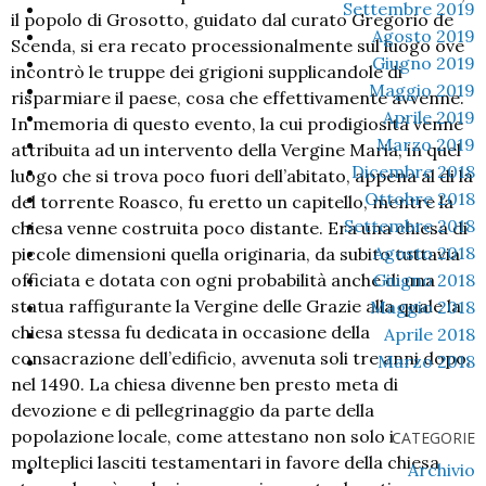
Settembre 2019
il popolo di Grosotto, guidato dal curato Gregorio de
Agosto 2019
Scenda, si era recato processionalmente sul luogo ove
Giugno 2019
incontrò le truppe dei grigioni supplicandole di
Maggio 2019
risparmiare il paese, cosa che effettivamente avvenne.
Aprile 2019
In memoria di questo evento, la cui prodigiosità venne
Marzo 2019
attribuita ad un intervento della Vergine Maria, in quel
Dicembre 2018
luogo che si trova poco fuori dell’abitato, appena al di là
Ottobre 2018
del torrente Roasco, fu eretto un capitello, mentre la
Settembre 2018
chiesa venne costruita poco distante. Era una chiesa di
Agosto 2018
piccole dimensioni quella originaria, da subito tuttavia
officiata e dotata con ogni probabilità anche di una
Giugno 2018
statua raffigurante la Vergine delle Grazie alla quale la
Maggio 2018
chiesa stessa fu dedicata in occasione della
Aprile 2018
consacrazione dell’edificio, avvenuta soli tre anni dopo,
Marzo 2018
nel 1490. La chiesa divenne ben presto meta di
devozione e di pellegrinaggio da parte della
popolazione locale, come attestano non solo i
CATEGORIE
molteplici lasciti testamentari in favore della chiesa
Archivio