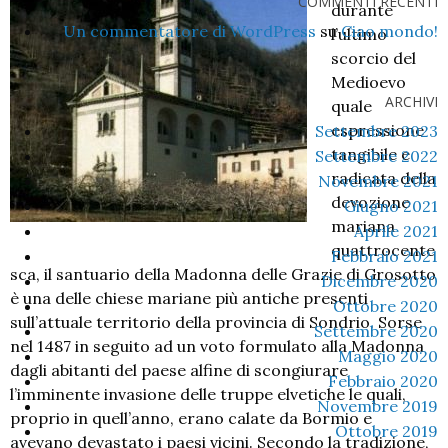
COMMENTI RECENTI
durante
Un commentatore di WordPress
su
Ciao mondo!
l’ultimo
scorcio del
Medioevo
ARCHIVI
quale
espressione
Settembre 2023
tangibile e
Settembre 2022
radicata della
Novembre 2021
devozione
Giugno 2021
mariana
Aprile 2021
quattrocente
Febbraio 2021
sca, il santuario della Madonna delle Grazie di Grosotto
Dicembre 2020
è una delle chiese mariane più antiche presenti
Ottobre 2020
sull’attuale territorio della provincia di Sondrio. Sorse
Settembre 2020
nel 1487 in seguito ad un voto formulato alla Madonna
Maggio 2020
dagli abitanti del paese alfine di scongiurare
Febbraio 2020
l’imminente invasione delle truppe elvetiche le quali,
Novembre 2019
proprio in quell’anno, erano calate da Bormio e
Ottobre 2019
avevano devastato i paesi vicini. Secondo la tradizione,