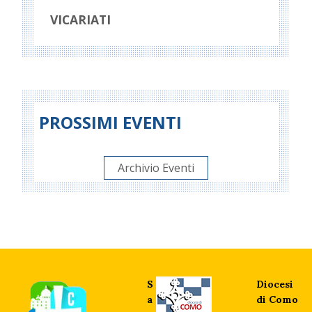
VICARIATI
PROSSIMI EVENTI
Archivio Eventi
S
Diocesi
a
di Como