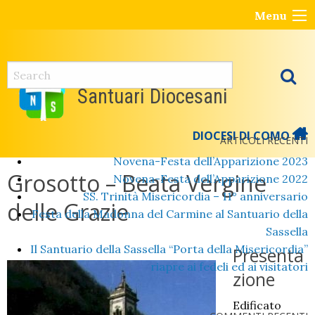
Skip
Menu
to
content
Santuari Diocesani
DIOCESI DI COMO
ARTICOLI RECENTI
Novena-Festa dell’Apparizione 2023
Grosotto – Beata Vergine
Novena-Festa dell’Apparizione 2022
SS. Trinità Misericordia – 11° anniversario
delle Grazie
Festa della Madonna del Carmine al Santuario della
Sassella
Il Santuario della Sassella “Porta della Misericordia”
Presenta
riapre ai fedeli ed ai visitatori
zione
Edificato