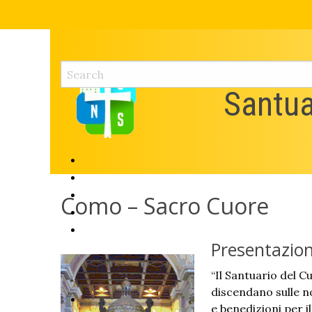
Skip
to
content
Santua
Como – Sacro Cuore
Presentazio
“Il Santuario del C
discendano sulle no
e benedizioni per il