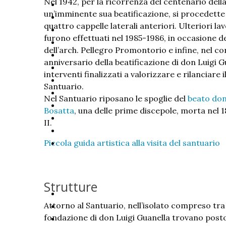
Nel 1942, per la ricorrenza del centenario della
un’imminente sua beatificazione, si procedette a
quattro cappelle laterali anteriori. Ulteriori
furono effettuati nel 1985-1986, in occasione d
dell’arch. Pellegro Promontorio e infine, nel c
anniversario della beatificazione di don Luigi Gu
interventi finalizzati a valorizzare e rilanciare 
Santuario.
Nel Santuario riposano le spoglie del
beato don
Bosatta
, una delle prime discepole, morta nel 1
II.
Piccola guida artistica alla visita del santuario
Strutture
Attorno al Santuario, nell’isolato compreso tra 
fondazione di don Luigi Guanella trovano posto 