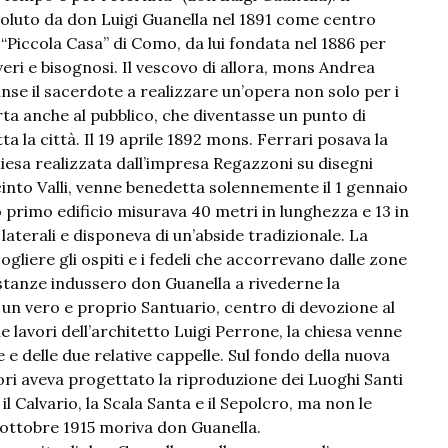
voluto da don Luigi Guanella nel 1891 come centro
a “Piccola Casa” di Como, da lui fondata nel 1886 per
veri e bisognosi. Il vescovo di allora, mons Andrea
nse il sacerdote a realizzare un’opera non solo per i
ta anche al pubblico, che diventasse un punto di
ta la città. Il 19 aprile 1892 mons. Ferrari posava la
iesa realizzata dall’impresa Regazzoni su disegni
cinto Valli, venne benedetta solennemente il 1 gennaio
o primo edificio misurava 40 metri in lunghezza e 13 in
aterali e disponeva di un’abside tradizionale. La
ogliere gli ospiti e i fedeli che accorrevano dalle zone
ostanze indussero don Guanella a rivederne la
 un vero e proprio Santuario, centro di devozione al
e lavori dell’architetto Luigi Perrone, la chiesa venne
 e delle due relative cappelle. Sul fondo della nuova
ri aveva progettato la riproduzione dei Luoghi Santi
l Calvario, la Scala Santa e il Sepolcro, ma non le
 ottobre 1915 moriva don Guanella.