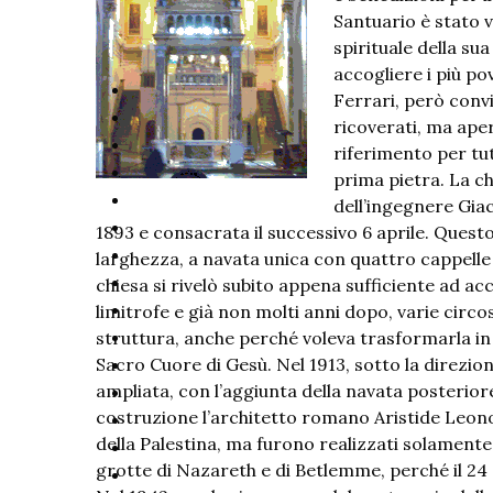
Santuario è stato 
spirituale della su
accogliere i più po
Ferrari, però convi
ricoverati, ma aper
riferimento per tut
prima pietra. La ch
dell’ingegnere Gia
1893 e consacrata il successivo 6 aprile. Quest
larghezza, a navata unica con quattro cappelle l
chiesa si rivelò subito appena sufficiente ad acc
limitrofe e già non molti anni dopo, varie circ
struttura, anche perché voleva trasformarla in
Sacro Cuore di Gesù. Nel 1913, sotto la direzion
ampliata, con l’aggiunta della navata posteriore
costruzione l’architetto romano Aristide Leono
della Palestina, ma furono realizzati solamente i
grotte di Nazareth e di Betlemme, perché il 24