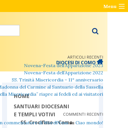
Menu
ARTICOLI RECENTI
DIOCESI DI COMO
Novena-Festa dell’Apparizione 2023
Novena-Festa dell’Apparizione 2022
SS. Trinità Misericordia – 11° anniversario
Madonna del Carmine al Santuario della Sassella
lla Misericordia” riapre ai fedeli ed ai visitatori
HOME
SANTUARI DIOCESANI
E TEMPLI VOTIVI
COMMENTI RECENTI
SS. Crocifisso – Como
n commentatore di WordPress
su
Ciao mondo!