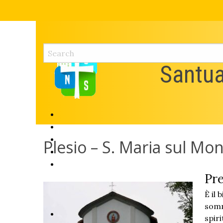
Skip
to
content
Santua
Plesio – S. Maria sul Mo
Pr
È il
somm
spiri