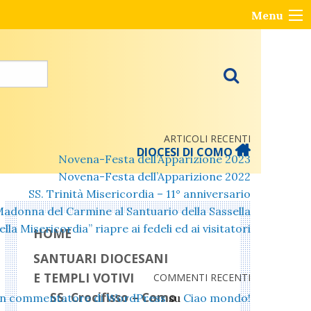
Menu
ARTICOLI RECENTI
DIOCESI DI COMO
Novena-Festa dell’Apparizione 2023
Novena-Festa dell’Apparizione 2022
SS. Trinità Misericordia – 11° anniversario
Madonna del Carmine al Santuario della Sassella
lla Misericordia” riapre ai fedeli ed ai visitatori
HOME
SANTUARI DIOCESANI
E TEMPLI VOTIVI
COMMENTI RECENTI
SS. Crocifisso – Como
n commentatore di WordPress
su
Ciao mondo!