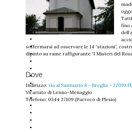
mado
ogge
Tatt
fino
dell’
acci
soffermarsi ad osservare le 14 “stazioni”, costr
dipinto su rame raffigurante “I Misteri del Rosa
Dove
Indirizzo:
via al Santuario 8 – Breglia – 22010 Pl
Vicariato di Lenno-Menaggio
Telefono: 0344 37109 (Parroco di Plesio)