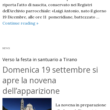
riporta l’atto di nascita, conservato nei Registri
dell’Archivio parrocchiale: «Luigi Antonio, nato il giorno
19 Dicembre, alle ore 11 pomeridiane, battezzato …
Il
Continue reading
»
19
dicembre
festa
per
NEWS
il
Verso la festa in santuario a Tirano
compleanno
di
Domenica 19 settembre si
San
apre la novena
Guanella
dell’apparizione
La novena in preparazione