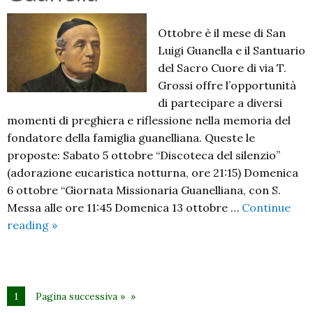
Ottobre è il mese di San
Luigi Guanella e il Santuario
del Sacro Cuore di via T.
Grossi offre l’opportunità
di partecipare a diversi
momenti di preghiera e riflessione nella memoria del
fondatore della famiglia guanelliana. Queste le
proposte: Sabato 5 ottobre “Discoteca del silenzio”
(adorazione eucaristica notturna, ore 21:15) Domenica
6 ottobre “Giornata Missionaria Guanelliana, con S.
Messa alle ore 11:45 Domenica 13 ottobre …
Continue
Ottobre,
reading
»
il
mese
di
San
1
Pagina successiva »
Luigi