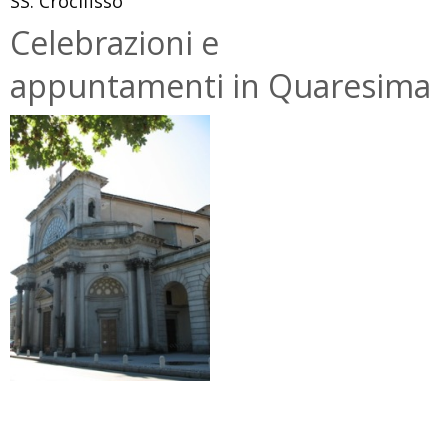
SS. Crocifisso
Misericordia”
riapre
Celebrazioni e
ai
appuntamenti in Quaresima
fedeli
ed
ai
visitatori