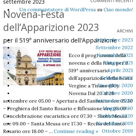
COMMENTI RECENTI
settembre 2023
Un commentatore di WordPress
su
Ciao mondo!
Novena-Festa
dell’Apparizione 2023
ARCHIVI
per il 519° anniversario dell'Apparizione
Settembre 2023
Settembre 2022
Novembre 2021
Ecco il programma della
Giugno 2021
novena e della festa per il
Aprile 2021
519° anniversario
Febbraio 2021
dell’apparizione della Beata
Dicembre 2020
Vergine a Tirano (SO).
Ottobre 2020
Novena Dal 20 al 28
Settembre 2020
settembre ore 05.00 – Apertura del Santuario ore 05.30
Maggio 2020
– Preghiera del Santo Rosario e Riflessione ore 06.00 –
Febbraio 2020
Concelebrazione eucaristica ore 07.30 – Santa Messa
Novembre 2019
ore 09.00 – Santa Messa ore 17.30 – Recita del Santo
Novena-
Ottobre 2019
Rosario ore 18.00 – …
Continue reading
»