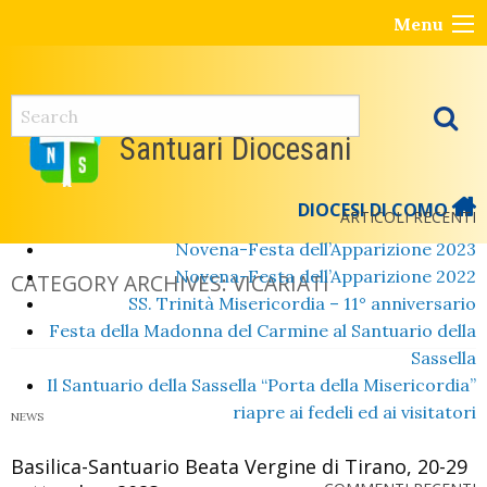
Skip
Menu
to
content
Santuari Diocesani
DIOCESI DI COMO
ARTICOLI RECENTI
Novena-Festa dell’Apparizione 2023
Novena-Festa dell’Apparizione 2022
CATEGORY ARCHIVES:
VICARIATI
SS. Trinità Misericordia – 11° anniversario
Festa della Madonna del Carmine al Santuario della
Sassella
Il Santuario della Sassella “Porta della Misericordia”
riapre ai fedeli ed ai visitatori
NEWS
Basilica-Santuario Beata Vergine di Tirano, 20-29