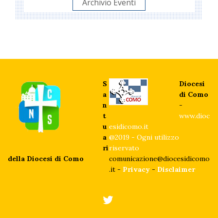
Archivio Eventi
S
Diocesi
a
di Como
n
-
t
www.dioc
u
esidicomo.it
a
@2019 - Ogni utilizzo
ri
riservato
della Diocesi di Como
comunicazione@diocesidicomo
.it -
Privacy
-
Disclaimer
twitter