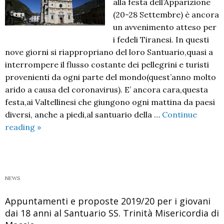
alla festa dell’Apparizione
(20-28 Settembre) è ancora
un avvenimento atteso per
i fedeli Tiranesi. In questi
nove giorni si riappropriano del loro Santuario,quasi a
interrompere il flusso costante dei pellegrini e turisti
provenienti da ogni parte del mondo(quest’anno molto
arido a causa del coronavirus). E’ ancora cara,questa
festa,ai Valtellinesi che giungono ogni mattina da paesi
diversi, anche a piedi,al santuario della …
Continue
Domenica
reading
»
19
settembre
si
apre
NEWS
la
Appuntamenti e proposte 2019/20 per i giovani
novena
dai 18 anni al Santuario SS. Trinità Misericordia di
dell’apparizione