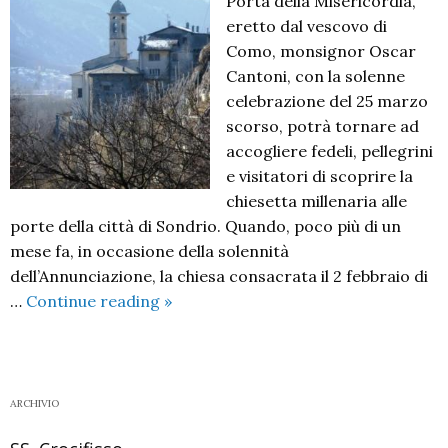
Porta della Misericordia,
eretto dal vescovo di
Como, monsignor Oscar
Cantoni, con la solenne
celebrazione del 25 marzo
scorso, potrà tornare ad
accogliere fedeli, pellegrini
e visitatori di scoprire la
chiesetta millenaria alle
porte della città di Sondrio. Quando, poco più di un
mese fa, in occasione della solennità
dell’Annunciazione, la chiesa consacrata il 2 febbraio di
Il
…
Continue reading
»
Santuario
della
Sassella
“Porta
ARCHIVIO
della