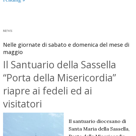
della
Madonna
del
Carmine
NEWS
al
Nelle giornate di sabato e domenica del mese di
Santuario
maggio
della
Sassella
Il Santuario della Sassella
“Porta della Misericordia”
riapre ai fedeli ed ai
visitatori
Il santuario diocesano di
Santa Maria della Sassella,