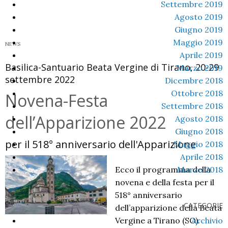
Festa
Settembre 2019
dell’Apparizione
Agosto 2019
2023
Giugno 2019
Maggio 2019
NEWS
Aprile 2019
Basilica-Santuario Beata Vergine di Tirano, 20-29
Marzo 2019
settembre 2022
Dicembre 2018
Ottobre 2018
Novena-Festa
Settembre 2018
dell’Apparizione 2022
Agosto 2018
Giugno 2018
per il 518° anniversario dell'Apparizione
Maggio 2018
Aprile 2018
Ecco il programma della
Marzo 2018
novena e della festa per il
518° anniversario
CATEGORIE
dell’apparizione della Beata
Vergine a Tirano (SO).
Archivio