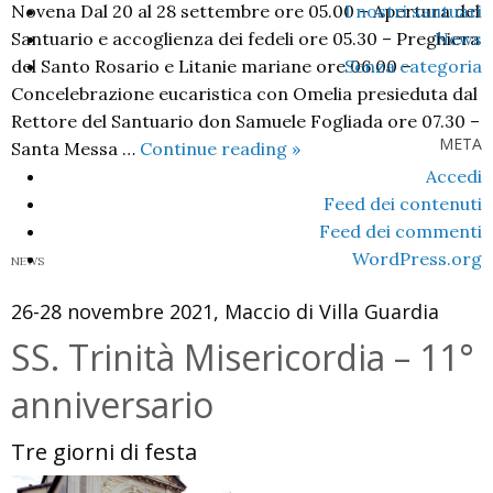
Novena Dal 20 al 28 settembre ore 05.00 – Apertura del
I nostri santuari
Santuario e accoglienza dei fedeli ore 05.30 – Preghiera
News
del Santo Rosario e Litanie mariane ore 06.00 –
Senza categoria
Concelebrazione eucaristica con Omelia presieduta dal
Rettore del Santuario don Samuele Fogliada ore 07.30 –
META
Novena-
Santa Messa …
Continue reading
»
Festa
Accedi
dell’Apparizione
Feed dei contenuti
2022
Feed dei commenti
WordPress.org
NEWS
26-28 novembre 2021, Maccio di Villa Guardia
SS. Trinità Misericordia – 11°
anniversario
Tre giorni di festa