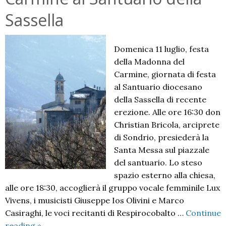
Sassella
Domenica 11 luglio, festa
della Madonna del
Carmine, giornata di festa
al Santuario diocesano
della Sassella di recente
erezione. Alle ore 16:30 don
Christian Bricola, arciprete
di Sondrio, presiederà la
Santa Messa sul piazzale
del santuario. Lo steso
spazio esterno alla chiesa,
alle ore 18:30, accoglierà il gruppo vocale femminile Lux
Vivens, i musicisti Giuseppe Ios Olivini e Marco
Casiraghi, le voci recitanti di Respirocobalto …
Continue
Festa
reading
»