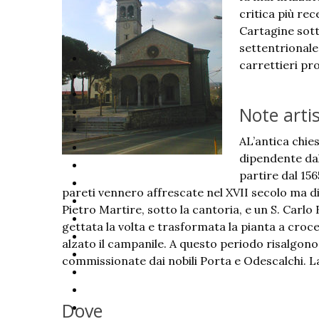
critica più re
Cartagine sotto
settentrionale
carrettieri pr
Note arti
AL’antica chie
dipendente dal
partire dal 15
pareti vennero affrescate nel XVII secolo ma d
Pietro Martire, sotto la cantoria, e un S. Carlo
gettata la volta e trasformata la pianta a croce l
alzato il campanile. A questo periodo risalgono
commissionate dai nobili Porta e Odescalchi. La c
Dove