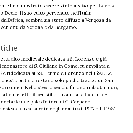
cente ha dimostrato essere stato ucciso per fame a
 Decio. Il suo culto pervenuto nell’Italia
 dall’Africa, sembra sia stato diffuso a Vergosa da
ovenienti da Verona e da Bergamo.
stiche
setta alto medievale dedicata a S. Lorenzo e già
 monastero di S. Giuliano in Como, fu ampliata a
65 e ridedicata ai SS. Fermo e Lorenzo nel 1592. Le
i queste pitture restano solo poche tracce: un San
 Borromeo. Nello stesso secolo furono rialzati i muri,
atina, eretto il peristilio davanti alla facciata e
 anche le due pale d’altare di C. Carpano,
hiesa fu restaurata negli anni tra il 1977 ed il 1981.