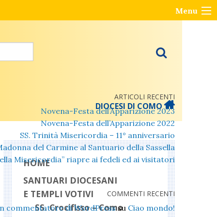
Menu
ARTICOLI RECENTI
DIOCESI DI COMO
Novena-Festa dell’Apparizione 2023
Novena-Festa dell’Apparizione 2022
SS. Trinità Misericordia – 11° anniversario
Madonna del Carmine al Santuario della Sassella
lla Misericordia” riapre ai fedeli ed ai visitatori
HOME
SANTUARI DIOCESANI
E TEMPLI VOTIVI
COMMENTI RECENTI
SS. Crocifisso – Como
n commentatore di WordPress
su
Ciao mondo!