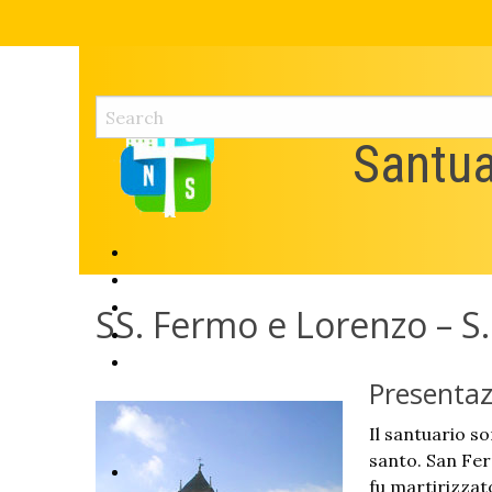
Skip
to
content
Santua
SS. Fermo e Lorenzo – S.
Presentaz
Il santuario s
santo. San Fe
fu martirizzat