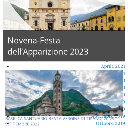
COMMENTI RECENTI
Un commentatore di WordPress
su
Ciao mondo!
ARCHIVI
Novena-Festa
Settembre 2023
Settembre 2022
dell’Apparizione 2023
Novembre 2021
Giugno 2021
Aprile 2021
Febbraio 2021
Dicembre 2020
Ottobre 2020
Settembre 2020
Maggio 2020
Febbraio 2020
Novembre 2019
BASILICA-SANTUARIO BEATA VERGINE DI TIRANO, 20-29
Ottobre 2019
SETTEMBRE 2022