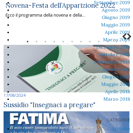
Settembre 2019
Novena-Festa dell’Apparizione 2022
Agosto 2019
Ecco il programma della novena e della…
Giugno 2019
Maggio 2019
Aprile 2019
Marzo 2019
Dicembre 2018
Ottobre 2018
Settembre 2018
Agosto 2018
Giugno 2018
Maggio 2018
Aprile 2018
17/08/2024
Marzo 2018
Sussidio "Insegnaci a pregare"
CATEGORIE
Archivio