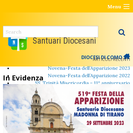
Skip
Menu
to
content
Santuari Diocesani
DIOCESI DI COMO
ARTICOLI RECENTI
Novena-Festa dell’Apparizione 2023
Novena-Festa dell’Apparizione 2022
In Evidenza
SS. Trinità Misericordia – 11° anniversario
Festa della Madonna del Carmine al Santuario della
Sassella
Il Santuario della Sassella “Porta della Misericordia”
riapre ai fedeli ed ai visitatori