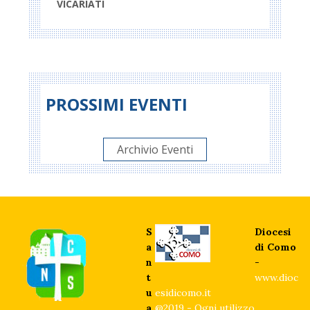
VICARIATI
PROSSIMI EVENTI
Archivio Eventi
S
Diocesi
a
di Como
n
-
t
www.dioc
u
esidicomo.it
a
@2019 - Ogni utilizzo