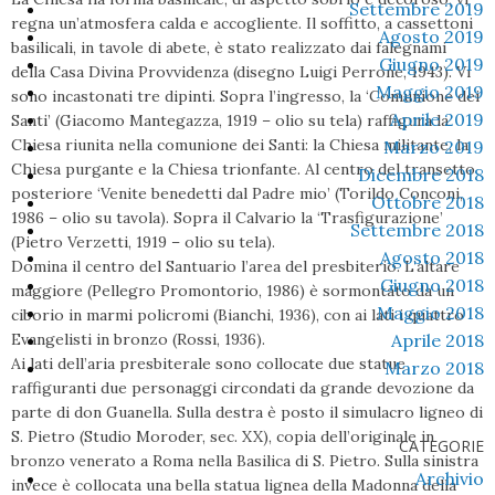
Settembre 2019
regna un’atmosfera calda e accogliente. Il soffitto, a cassettoni
Agosto 2019
basilicali, in tavole di abete, è stato realizzato dai falegnami
Giugno 2019
della Casa Divina Provvidenza (disegno Luigi Perrone, 1943). Vi
Maggio 2019
sono incastonati tre dipinti. Sopra l’ingresso, la ‘Comunione dei
Aprile 2019
Santi’ (Giacomo Mantegazza, 1919 – olio su tela) raffigura la
Chiesa riunita nella comunione dei Santi: la Chiesa militante, la
Marzo 2019
Chiesa purgante e la Chiesa trionfante. Al centro del transetto
Dicembre 2018
posteriore ‘Venite benedetti dal Padre mio’ (Torildo Conconi,
Ottobre 2018
1986 – olio su tavola). Sopra il Calvario la ‘Trasfigurazione’
Settembre 2018
(Pietro Verzetti, 1919 – olio su tela).
Agosto 2018
Domina il centro del Santuario l’area del presbiterio. L’altare
Giugno 2018
maggiore (Pellegro Promontorio, 1986) è sormontato da un
Maggio 2018
ciborio in marmi policromi (Bianchi, 1936), con ai lati i quattro
Evangelisti in bronzo (Rossi, 1936).
Aprile 2018
Ai lati dell’aria presbiterale sono collocate due statue
Marzo 2018
raffiguranti due personaggi circondati da grande devozione da
parte di don Guanella. Sulla destra è posto il simulacro ligneo di
S. Pietro (Studio Moroder, sec. XX), copia dell’originale in
CATEGORIE
bronzo venerato a Roma nella Basilica di S. Pietro. Sulla sinistra
Archivio
invece è collocata una bella statua lignea della Madonna della