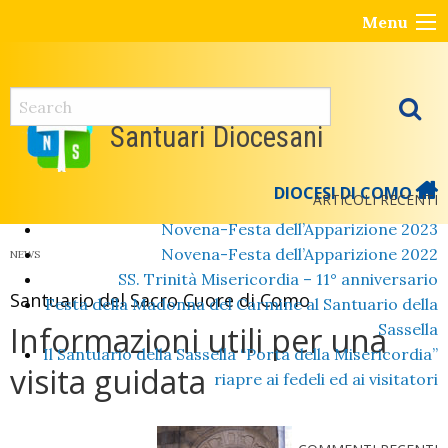
Skip
Menu
to
content
Santuari Diocesani
DIOCESI DI COMO
ARTICOLI RECENTI
Novena-Festa dell’Apparizione 2023
Novena-Festa dell’Apparizione 2022
NEWS
SS. Trinità Misericordia – 11° anniversario
Santuario del Sacro Cuore di Como
Festa della Madonna del Carmine al Santuario della
Informazioni utili per una
Sassella
Il Santuario della Sassella “Porta della Misericordia”
visita guidata
riapre ai fedeli ed ai visitatori