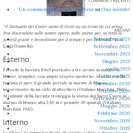
COMMENTI RECENTI
Un commentatore di WordPress
su
Ciao mondo!
“
Il Santuario del Cuore santo di Gesù sia un trono da cui senza
ARCHIVI
fine discendano sulle nostre opere, sulle anime pie, su tutta la
Settembre 2023
società grazie e benedizioni per il tempo e per l’eternità
‘” (don
Luigi Guanella).
Settembre 2022
Novembre 2021
Esterno
Giugno 2021
Aprile 2021
Precede la facciata il bel porticato a tre arcate in marmo di
Febbraio 2021
Musso, semplice, con ampio respiro moderno. Al centro della
facciata si apre il grande portale in marmo di Musso,
Dicembre 2020
impreziosito da un ciclo di altorilievi (Vitaliano Marchini, 1942).
Ottobre 2020
Al culmine della facciata troneggia la statua del Sacro Cuore in
Settembre 2020
marmo di Musso, alta 2,50 m e pesante 30 quintali (Vitaliano
Maggio 2020
Marchini, 1942).
Febbraio 2020
Interno
Novembre 2019
Ottobre 2019
La Chiesa ha forma basilicale, di aspetto sobrio e decoroso; vi