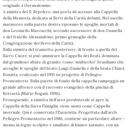
originale a Gerusalemme.
A sinistra del S. Sepolcro, una porta dà accesso alla Cappella
della Memoria, dedicata ai Servi della Carità defunti. Nel sacello
marmoreo sulla parete destra riposano le spoglie mortali di
don Leonardo Mazzucchi, secondo successore di don Guanella
e del fratello Alessandrino, primo gemoglio della
Congregazione dei Servi della Carità.
Sulla sinistra del transetto posteriore, di fronte a quella del
Sacro Cuore, si può ammirare la Cappella dei Beati, dominata
dal grandioso altare di granito rosso ‘multicolor’ brasiliano che
accoglie le spoglie del beato Luigi Guanella e della beata Chiara
Bosatta, realizzato nel 1991 su progetto di Pellegro
Promontorio. Sulla parete di fondo della cappella campeggia un
grande affresco con il racconto evangelico della piscina di
Betzaetà (Mario Bogani, 1996).
Proseguendo, a sinistra dell’area presbiterale si apre la
Cappella della Sacra Famiglia, viene usata come Cappella
invernale. Qui è conservata l’Eucaristia. Progettata dall’arch.
Pellegro Promontorio nel 1986, contiene un particolare altare –
mensa in legno scolpito e smaltato di bianco satinato, con un