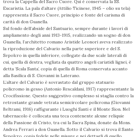
trova la Cappella del Sacro Cuore. Qui è conservata la SS.
Eucaristia. La pala d’altare (Attilio Ticinese, 1945 – olio su tela)
rappresenta il Sacro Cuore, principio e fonte del carisma di
carità di don Guanella.
Sul fondo dell’abside del Santuario, sempre durante i lavori di
ampliamento degli anni 1913-1915, realizzando un sogno di don
Guanella, l’architetto romano Aristide Leonori aveva realizzato
la riproduzione del Calvario nella parte superiore e del S.
Sepolcro in quella inferiore, collegate da due scale laterali di
cui, quella di destra, vegliata da quattro angeli cariatidi lignei, è
detta ‘Scala Santa’, copia di quella di Roma conservata accanto
alla Basilica di S. Giovanni in Laterano.
L’altare del Calvario è sovrastato dal gruppo statuario
policromo in gesso (Antonio Rescaldani, 1917) rappresentante la
Crocifissione. Questo suggestivo complesso si staglia contro la
retrostante grande vetrata semicircolare policroma (Giovanni
Beltrami, 1916) raffigurante i Luoghi Santi e il Monte Sion. Nel
tabernacolo è collocata una teca contenente alcune reliquie
della Passione di Cristo, tra cui la Sacra Spina, donate da Mons.
Andrea Ferrari a don Guanella. Sotto il Calvario si trova il Santo
Sepolcro, copia fedele nelle misure e nei dettagli di quello