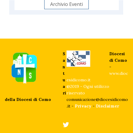
Archivio Eventi
S
Diocesi
a
di Como
n
-
t
www.dioc
u
esidicomo.it
a
@2019 - Ogni utilizzo
ri
riservato
della Diocesi di Como
comunicazione@diocesidicomo
.it -
Privacy
-
Disclaimer
twitter