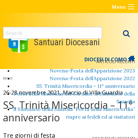
Skip
Menu
to
content
Santuari Diocesani
DIOCESI DI COMO
ARTICOLI RECENTI
Novena-Festa dell’Apparizione 2023
Novena-Festa dell’Apparizione 2022
NEWS
SS. Trinità Misericordia – 11° anniversario
26-28 novembre 2021, Maccio di Villa Guardia
Festa della Madonna del Carmine al Santuario della
SS. Trinità Misericordia – 11°
Sassella
Il Santuario della Sassella “Porta della Misericordia”
anniversario
riapre ai fedeli ed ai visitatori
Tre giorni di festa