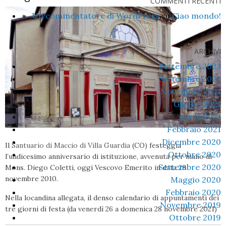
COMMENTI RECENTI
Un commentatore di WordPress
su
Ciao mondo!
ARCHIVI
Settembre 2023
Settembre 2022
Novembre 2021
Giugno 2021
Aprile 2021
Febbraio 2021
Dicembre 2020
Il
Santuario di Maccio di Villa Guardia
(CO) festeggia
Ottobre 2020
l’undicesimo anniversario di istituzione, avvenuta per mano di
Settembre 2020
Mons. Diego Coletti, oggi Vescovo Emerito in data 28
novembre 2010.
Maggio 2020
Febbraio 2020
Nella locandina allegata, il denso calendario di appuntamenti dei
Novembre 2019
tre giorni di festa (da venerdì 26 a domenica 28 novembre 2021)
Ottobre 2019