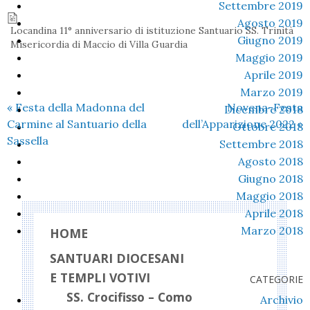
Settembre 2019
Agosto 2019
Locandina 11° anniversario di istituzione Santuario SS. Trinità
Giugno 2019
Misericordia di Maccio di Villa Guardia
Maggio 2019
Aprile 2019
Marzo 2019
«
Festa della Madonna del
Novena-Festa
Dicembre 2018
Carmine al Santuario della
dell’Apparizione 2022
»
Ottobre 2018
Sassella
Settembre 2018
Agosto 2018
Giugno 2018
Maggio 2018
Aprile 2018
Marzo 2018
HOME
SANTUARI DIOCESANI
E TEMPLI VOTIVI
CATEGORIE
SS. Crocifisso – Como
Archivio