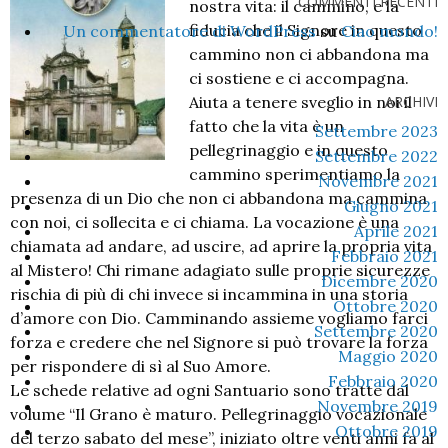
COMMENTI RECENTI
nostra vita: il cammino, e la
fiducia che il Signore in questo
Un commentatore di WordPress
su
Ciao mondo!
cammino non ci abbandona ma
ci sostiene e ci accompagna.
Aiuta a tenere sveglio in noi il
ARCHIVI
fatto che la vita è un
Settembre 2023
pellegrinaggio e in questo
Settembre 2022
cammino sperimentiamo la
Novembre 2021
presenza di un Dio che non ci abbandona ma cammina
Giugno 2021
con noi, ci sollecita e ci chiama. La vocazione è una
Aprile 2021
chiamata ad andare, ad uscire, ad aprire la propria vita
Febbraio 2021
al Mistero! Chi rimane adagiato sulle proprie sicurezze
Dicembre 2020
rischia di più di chi invece si incammina in una storia
Ottobre 2020
d’amore con Dio. Camminando assieme vogliamo farci
Settembre 2020
forza e credere che nel Signore si può trovare la forza
Maggio 2020
per rispondere di sì al Suo Amore.
Febbraio 2020
Le schede relative ad ogni Santuario sono tratte dal
Novembre 2019
volume “Il Grano è maturo. Pellegrinaggio vocazionale
Ottobre 2019
del terzo sabato del mese”, iniziato oltre venti anni fa al