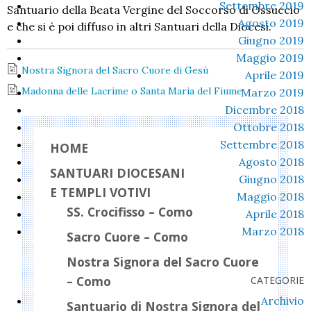
Settembre 2019
Santuario della Beata Vergine del Soccorso di Ossuccio
Agosto 2019
e che si è poi diffuso in altri Santuari della Diocesi.
Giugno 2019
Maggio 2019
Nostra Signora del Sacro Cuore di Gesù
Aprile 2019
Madonna delle Lacrime o Santa Maria del Fiume
Marzo 2019
Dicembre 2018
Ottobre 2018
Settembre 2018
HOME
Agosto 2018
SANTUARI DIOCESANI
Giugno 2018
E TEMPLI VOTIVI
Maggio 2018
SS. Crocifisso – Como
Aprile 2018
Marzo 2018
Sacro Cuore – Como
Nostra Signora del Sacro Cuore
– Como
CATEGORIE
Archivio
Santuario di Nostra Signora del