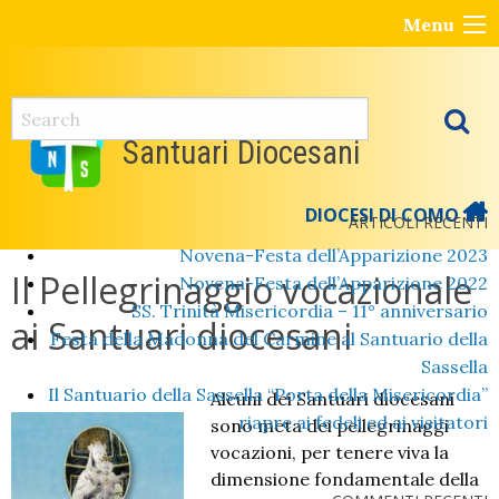
Skip
Menu
to
content
Santuari Diocesani
DIOCESI DI COMO
ARTICOLI RECENTI
Novena-Festa dell’Apparizione 2023
Il Pellegrinaggio vocazionale
Novena-Festa dell’Apparizione 2022
SS. Trinità Misericordia – 11° anniversario
ai Santuari diocesani
Festa della Madonna del Carmine al Santuario della
Sassella
Il Santuario della Sassella “Porta della Misericordia”
Alcuni dei Santuari diocesani
riapre ai fedeli ed ai visitatori
sono meta dei pellegrinaggi
vocazioni, per tenere viva la
dimensione fondamentale della