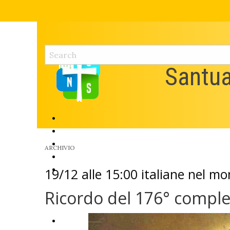
Skip
to
content
Santua
ARCHIVIO
19/12 alle 15:00 italiane nel m
Ricordo del 176° comple