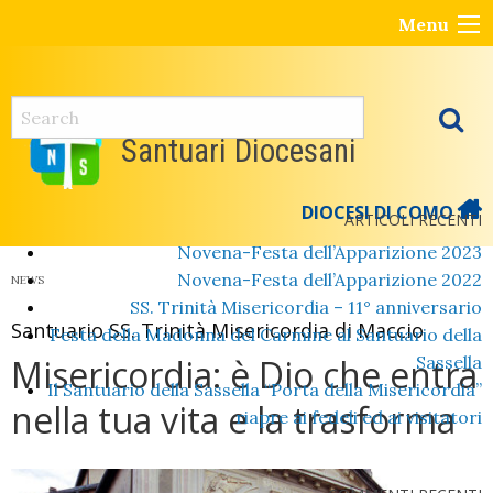
Skip
Menu
to
content
Santuari Diocesani
DIOCESI DI COMO
ARTICOLI RECENTI
Novena-Festa dell’Apparizione 2023
Novena-Festa dell’Apparizione 2022
NEWS
SS. Trinità Misericordia – 11° anniversario
Santuario SS. Trinità Misericordia di Maccio
Festa della Madonna del Carmine al Santuario della
Misericordia: è Dio che entra
Sassella
Il Santuario della Sassella “Porta della Misericordia”
nella tua vita e la trasforma
riapre ai fedeli ed ai visitatori