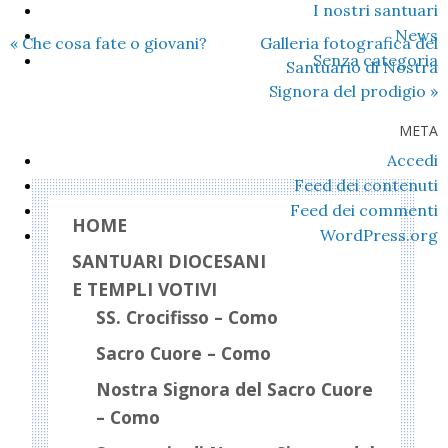
I nostri santuari
News
«
Che cosa fate o giovani?
Galleria fotografica del
Senza categoria
Santuario di Nostra
Signora del prodigio
»
META
Accedi
Feed dei contenuti
Feed dei commenti
HOME
WordPress.org
SANTUARI DIOCESANI
E TEMPLI VOTIVI
SS. Crocifisso – Como
Sacro Cuore – Como
Nostra Signora del Sacro Cuore
– Como