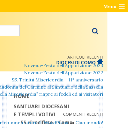
Menu
ARTICOLI RECENTI
DIOCESI DI COMO
Novena-Festa dell’Apparizione 2023
Novena-Festa dell’Apparizione 2022
SS. Trinità Misericordia – 11° anniversario
Madonna del Carmine al Santuario della Sassella
lla Misericordia” riapre ai fedeli ed ai visitatori
HOME
SANTUARI DIOCESANI
E TEMPLI VOTIVI
COMMENTI RECENTI
SS. Crocifisso – Como
n commentatore di WordPress
su
Ciao mondo!