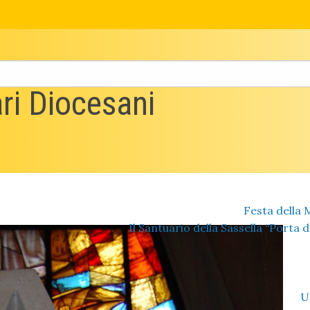
ri Diocesani
Festa della 
Il Santuario della Sassella “Porta de
U