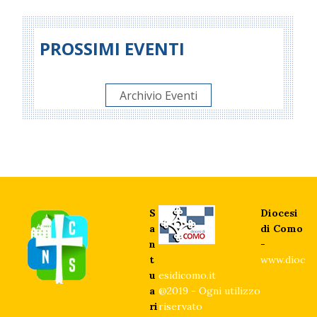
PROSSIMI EVENTI
Archivio Eventi
S
Diocesi
a
di Como
n
-
t
www.dioc
u
esidicomo.it
a
@2019 - Ogni utilizzo
ri
riservato