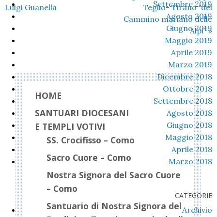
Settembre 2019
Luigi Guanella
Teglio- Tirano “del
Agosto 2019
Cammino mariano delle
Giugno 2019
Alpi”
»
Maggio 2019
Aprile 2019
Marzo 2019
Dicembre 2018
Ottobre 2018
HOME
Settembre 2018
SANTUARI DIOCESANI
Agosto 2018
Giugno 2018
E TEMPLI VOTIVI
Maggio 2018
SS. Crocifisso – Como
Aprile 2018
Sacro Cuore – Como
Marzo 2018
Nostra Signora del Sacro Cuore
– Como
CATEGORIE
Santuario di Nostra Signora del
Archivio