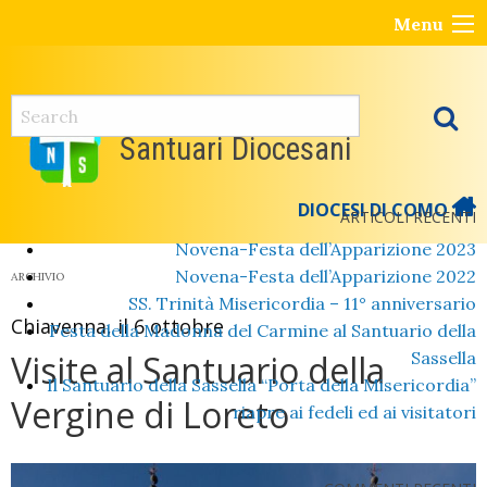
Skip
Menu
to
content
Santuari Diocesani
DIOCESI DI COMO
ARTICOLI RECENTI
Novena-Festa dell’Apparizione 2023
Novena-Festa dell’Apparizione 2022
ARCHIVIO
SS. Trinità Misericordia – 11° anniversario
Chiavenna, il 6 ottobre
Festa della Madonna del Carmine al Santuario della
Visite al Santuario della
Sassella
Il Santuario della Sassella “Porta della Misericordia”
Vergine di Loreto
riapre ai fedeli ed ai visitatori