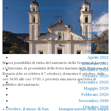
COMMENTI RECENTI
Un commentatore di WordPress
su
Ciao mondo!
ARCHIVI
Settembre 2023
Settembre 2022
Novembre 2021
Giugno 2021
Aprile 2021
Nuova possibilità di visita del santuario della Vergine di Loreto
Febbraio 2021
a Chiavenna. In prossimità della festa mariana della Madonna del
Dicembre 2020
Rosario (che si celebra il 7 ottobre), domenica 6 ottobre, dalle
Ottobre 2020
ore 14:30 alle ore 17:30, è prevista una nuova apertura al
Settembre 2020
pubblico del santuario.
Maggio 2020
Febbraio 2020
Novembre 2019
Ottobre 2019
«
Ottobre, il mese di San
Inaugurazione della tappa