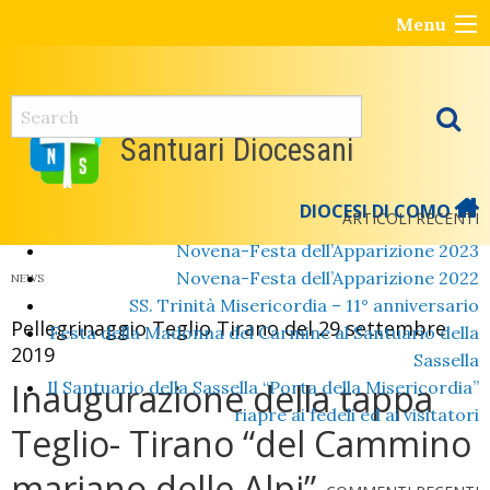
Skip
Menu
to
content
Santuari Diocesani
DIOCESI DI COMO
ARTICOLI RECENTI
Novena-Festa dell’Apparizione 2023
Novena-Festa dell’Apparizione 2022
NEWS
SS. Trinità Misericordia – 11° anniversario
Pellegrinaggio Teglio Tirano del 29 settembre
Festa della Madonna del Carmine al Santuario della
2019
Sassella
Inaugurazione della tappa
Il Santuario della Sassella “Porta della Misericordia”
riapre ai fedeli ed ai visitatori
Teglio- Tirano “del Cammino
mariano delle Alpi”