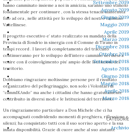
Settembre 2019
hanno camminato insieme a noi in amicizia, saranno uno stimolo
Agosto 2019
fondamentale per continuare , con la stessa tenacia mantenuta
Giugno 2019
fino ad ora , nelle attività per lo sviluppo del nostro cammino
Maggio 2019
Valtellinese.
Aprile 2019
Il progetto esecutivo e’ stato realizzato su mandato della
Marzo 2019
Provincia di Sondrio in sinergia con il Comune di Tirano in
Dicembre 2018
tempi record . I lavori di completamento del tracciato
Ottobre 2018
continueranno per lo sviluppo dell’intero cammino nei mesi a
Settembre 2018
venire con il coinvolgimento piu’ ampio delle Istituzioni del
territorio.
Agosto 2018
Giugno 2018
Dobbiamo ringraziare moltissime persone per il risultato
Maggio 2018
organizzativo del pellegrinaggio, non solo i Volontari di
Aprile 2018
“cammIKAndo” ma anche i cittadini che hanno gratuitamente
Marzo 2018
contribuito in diversi modi e le Istituzioni del territorio.
Un ringraziamento particolare a Don Michele che ci ha
accompagnati condividendo momenti di preghiera, riflessione e
CATEGORIE
silenzi; ha conquistato tutti con il suo sorriso aperto e la sua
Archivio
innata disponibilità. Grazie di cuore anche al suo aiutante