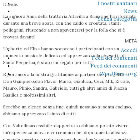
I nostri santuari
Davide.
News
La signora Anna della trattoria Altavilla a Bianzone ha rifocillato
Senza categoria
durante una breve sosta, con thè caldo e crostata, i tanti
pellegrini, riuscendo a non spaventarsi per la folla che si è
trovata davanti!
META
Umberto ed Elisa hanno sorpreso i partecipanti con un
Accedi
momento musicale delicato ed apprezzato alla chiesetta di
Feed dei contenuti
Santa Perpetua, è stato un regalo per tutti!
Feed dei commenti
WordPress.org
E poi ancora la nostra gratitudine ai partner del progetto, a
Don Gianpiero,don Flavio, Mario, Gianluca,, Ceci, Mik, Ercole,
Mauro, Plinio, Sandra, Gabriele, tutti gli altri amici di Piazza
Basilica e moltissimi altri.
Serebbe un elenco senza fine, quindi nessuno si senta escluso,
abbiamo apprezzato l’aiuto di tutti.
Con Valtellinaccessibile-dappertutto abbiamo potuto vivere
un’esperienza nuova e vorremmo che, dopo questa alleanza
speciale, questa sia solo la prima di una lunga serie. La nostra