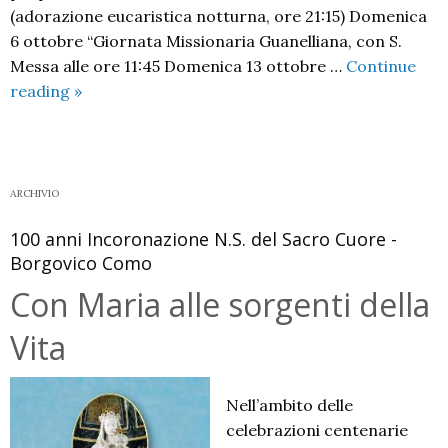
(adorazione eucaristica notturna, ore 21:15) Domenica
6 ottobre “Giornata Missionaria Guanelliana, con S.
Messa alle ore 11:45 Domenica 13 ottobre …
Continue
Ottobre,
reading
»
il
mese
di
San
ARCHIVIO
Luigi
100 anni Incoronazione N.S. del Sacro Cuore -
Guanella
Borgovico Como
Con Maria alle sorgenti della
Vita
Nell’ambito delle
celebrazioni centenarie