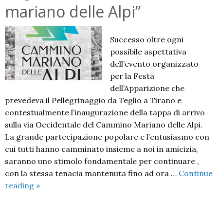
mariano delle Alpi”
Successo oltre ogni
possibile aspettativa
dell’evento organizzato
per la Festa
dell’Apparizione che
prevedeva il Pellegrinaggio da Teglio a Tirano e
contestualmente l’inaugurazione della tappa di arrivo
sulla via Occidentale del Cammino Mariano delle Alpi.
La grande partecipazione popolare e l’entusiasmo con
cui tutti hanno camminato insieme a noi in amicizia,
saranno uno stimolo fondamentale per continuare ,
con la stessa tenacia mantenuta fino ad ora …
Continue
Inaugurazione
reading
»
della
tappa