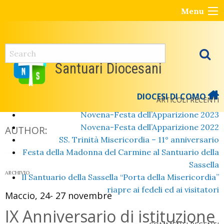
Skip
Menu
to
content
Santuari Diocesani
DIOCESI DI COMO
ARTICOLI RECENTI
Novena-Festa dell’Apparizione 2023
Novena-Festa dell’Apparizione 2022
AUTHOR:
SS. Trinità Misericordia – 11° anniversario
Festa della Madonna del Carmine al Santuario della
Sassella
ARCHIVIO
Il Santuario della Sassella “Porta della Misericordia”
riapre ai fedeli ed ai visitatori
Maccio, 24- 27 novembre
IX Anniversario di istituzione