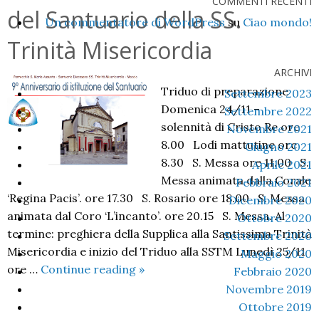
COMMENTI RECENTI
del Santuario della SS.
Un commentatore di WordPress
su
Ciao mondo!
Trinità Misericordia
ARCHIVI
Triduo di preparazione
Settembre 2023
Domenica 24/11 –
Settembre 2022
solennità di Cristo Re ore
Novembre 2021
8.00 Lodi mattutine ore
Giugno 2021
8.30 S. Messa ore 11.00 S.
Aprile 2021
Messa animata dalla Corale
Febbraio 2021
‘Regina Pacis’. ore 17.30 S. Rosario ore 18.00 S. Messa
Dicembre 2020
animata dal Coro ‘L’incanto’. ore 20.15 S. Messa. Al
Ottobre 2020
termine: preghiera della Supplica alla Santissima Trinità
Settembre 2020
Misericordia e inizio del Triduo alla SSTM Lunedì 25/11
Maggio 2020
IX
ore …
Continue reading
»
Febbraio 2020
Anniversario
Novembre 2019
di
Ottobre 2019