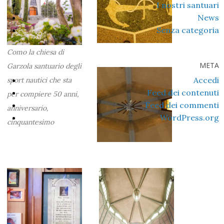
I nostri santuari
News
Senza categoria
Como la chiesa di
META
Garzola santuario degli
Accedi
sport nautici che sta
Feed dei contenuti
per compiere 50 anni,
Feed dei commenti
anniversario,
WordPress.org
cinquantesimo