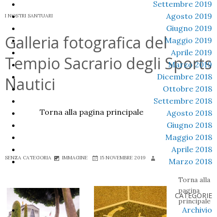
istituzione
Settembre 2019
del
Agosto 2019
I NOSTRI SANTUARI
Santuario
Giugno 2019
Galleria fotografica del
della
Maggio 2019
SS.
Aprile 2019
Tempio Sacrario degli Sports
Trinità
Marzo 2019
Misericordia
Dicembre 2018
Nautici
Ottobre 2018
Settembre 2018
Torna alla pagina principale
Agosto 2018
Giugno 2018
Maggio 2018
Aprile 2018
SENZA CATEGORIA
IMMAGINE
15 NOVEMBRE 2019
Marzo 2018
Torna alla
pagina
CATEGORIE
principale
Archivio