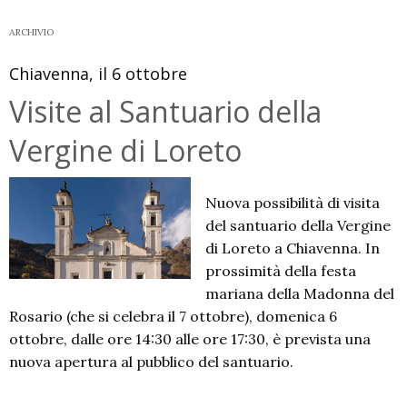
Teglio-
Tirano
ARCHIVIO
“del
Chiavenna, il 6 ottobre
Cammino
mariano
Visite al Santuario della
delle
Vergine di Loreto
Alpi”
Nuova possibilità di visita
del santuario della Vergine
di Loreto a Chiavenna. In
prossimità della festa
mariana della Madonna del
Rosario (che si celebra il 7 ottobre), domenica 6
ottobre, dalle ore 14:30 alle ore 17:30, è prevista una
nuova apertura al pubblico del santuario.